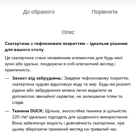
До обраного
Порівняти
Опис
Скатертина з тефлоновим покриттям – ідеальне рішення
для вашого столу
Ця скатертина стане незамінним елементом для будь-якої
кухні або їдальні, поєднуючи в собі елегантний вигляд і
практичність.
Захист від забруднень:
Завдяки тефлоновому покриттю,
скатертина чудово відштовхує воду та жир. Будь-які розлиті
рідини або забруднення можна легко видалити за
допомогою звичайної серветки, не залишаючи плям та
слідів.
Тканина DUCK:
Щільна, зносостійка тканина зі щільністю
220 г/м² ідеально підходить для щоденного використання.
Вона забезпечує міцність і довговічність скатертини, при
цьому зберігаючи приємний вигляд на тривалий час.