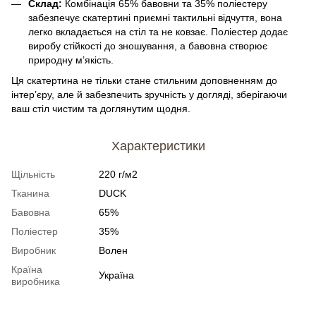
Склад:
Комбінація 65% бавовни та 35% поліестеру
забезпечує скатертині приємні тактильні відчуття, вона
легко вкладається на стіл та не ковзає. Поліестер додає
виробу стійкості до зношування, а бавовна створює
природну м’якість.
Ця скатертина не тільки стане стильним доповненням до
інтер’єру, але й забезпечить зручність у догляді, зберігаючи
ваш стіл чистим та доглянутим щодня.
Характеристики
Щільність
220 г/м2
Тканина
DUCK
Бавовна
65%
Поліестер
35%
Виробник
Волен
Країна
Україна
виробника