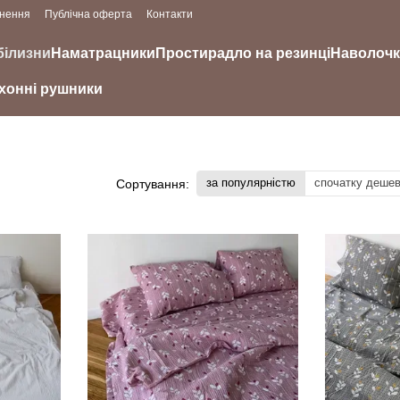
рнення
Публічна оферта
Контакти
білизни
Наматрацники
Простирадло на резинці
Наволоч
хонні рушники
за популярністю
спочатку деше
Сортування: