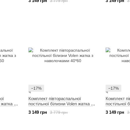
3 149 грн
3 149 грн
3 779 грн
3
−17%
−17%
ої
Комплект півтораспальної
Комплект пі
 жатка з
постільної білизни Volen жатка з
постільної б
наволочками 40*60
наволочкам
3 149 грн
3 149 грн
3 779 грн
3