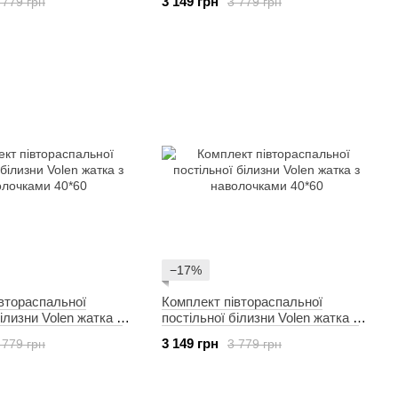
3 149 грн
 779 грн
3 779 грн
−17%
втораспальної
Комплект півтораспальної
ілизни Volen жатка з
постільної білизни Volen жатка з
и 40*60
наволочками 40*60
3 149 грн
 779 грн
3 779 грн