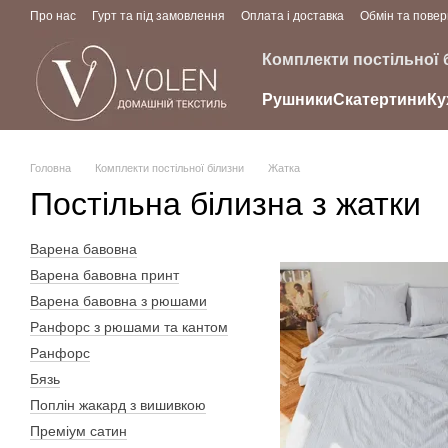
Перейти до основного контенту
Про нас
Гурт та під замовлення
Оплата і доставка
Обмін та пове
Комплекти постільної 
Рушники
Скатертини
Ку
Головна
Комплекти постільної білизни
Жатка
Постільна білизна з жатки
Варена бавовна
Варена бавовна принт
Варена бавовна з рюшами
Ранфорс з рюшами та кантом
Ранфорс
Бязь
Поплін жакард з вишивкою
Преміум сатин