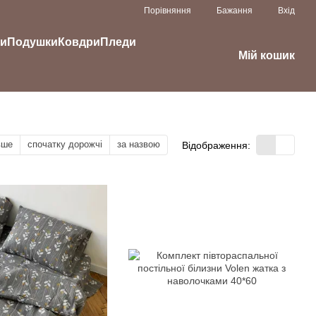
Порівняння
Бажання
Вхід
ки
Подушки
Ковдри
Пледи
Мій кошик
вше
спочатку дорожчі
за назвою
Відображення: