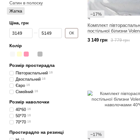
Сатин в полоску
Жатка
−17%
Ціна, грн
Комплект півтораспальн
Від Ціна, грн
До Ціна, грн
постільної білизни Volen
ОК
наволочками 40*60
3 149 грн
3 779 грн
Колір
Розмір простирадла
Півтораспальний
16
Двоспальний
16
Євро
16
Сімейний
16
Розмір наволочки
40*60
16
50*70
16
70*70
16
Простирадло на резинці
−17%
Ні
16