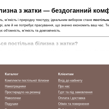
ілизна з жатки — бездоганний ком
сть, м’якість і природну текстуру, ідеальним вибором стане
постільн
рі, але й не потребує прасування, що значно економить ваш час. 
 об’ємність, м’якість та довговічність.
ся постільна білизна з жатки?
анина з характерним зморшкуватим ефектом. Завдяки особливій тер
це і створює головну перевагу:
постільна білизна з жатки не мне
ктильний ефект мікромасажу. Завдяки фактурі тканини відбувається 
я розслаблення.
Каталог
Клієнтам
Комплекти постільної білизни
Вхід до кабінету
ори постільної білизни з жатки
Наматрацники
Про нас
знайдете комплекти з жатки у стильному виконанні. Основні варіан
Простирадло на резинці
Гурт та під замовлення
а нейтральні відтінки
Наволочки
Оплата і доставка
Подушки
Обмін та повернення
ним рельєфом "під клітинку"