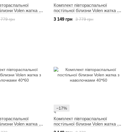
втораспальної
Комплект півтораспальної
ілизни Volen жатка з
постільної білизни Volen жатка з
и 40*60
наволочками 40*60
3 149 грн
 779 грн
3 779 грн
−17%
втораспальної
Комплект півтораспальної
ілизни Volen жатка з
постільної білизни Volen жатка з
и 40*60
наволочками 40*60