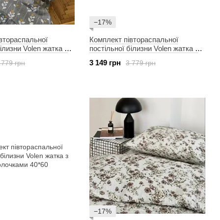
−17%
втораспальної
Комплект півтораспальної
ілизни Volen жатка з
постільної білизни Volen жатка з
и 40*60
наволочками 40*60
3 149 грн
 779 грн
3 779 грн
−17%