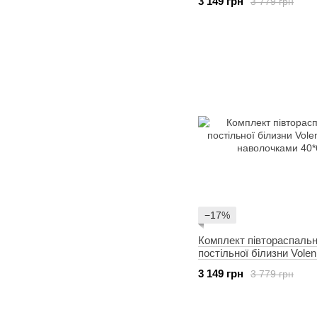
3 149 грн
3 779 грн
−17%
Комплект півтораспальн
постільної білизни Volen
наволочками 40*60
3 149 грн
3 779 грн