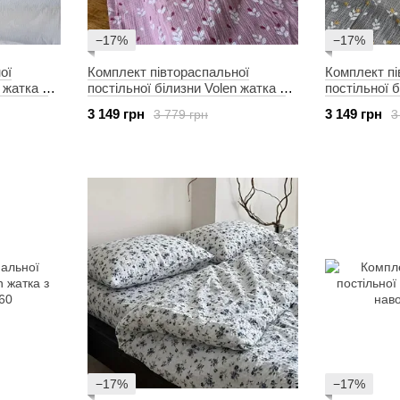
−17%
−17%
ої
Комплект півтораспальної
Комплект пі
 жатка з
постільної білизни Volen жатка з
постільної б
наволочками 40*60
наволочкам
3 149 грн
3 149 грн
3 779 грн
3
−17%
−17%