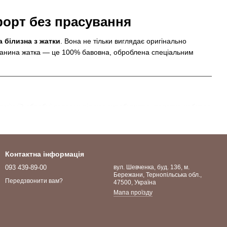
форт без прасування
а білизна з жатки
. Вона не тільки виглядає оригінально
Тканина жатка — це 100% бавовна, оброблена спеціальним
мічній обробці волокон під час виробництва, полотно набуває
ться та не потребує прасування
.
легка стимуляція шкіри під час сну, що покращує кровообіг і
Контактна інформація
093 439-89-00
вул. Шевченка, буд. 136, м.
Бережани, Тернопільська обл.,
Передзвонити вам?
47500, Україна
ти забарвлення:
Мапа проїзду