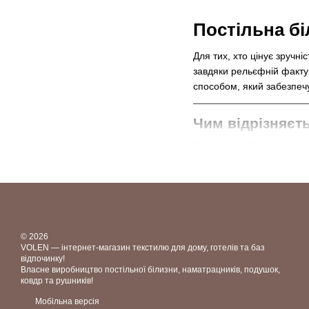
Постільна б
Для тих, хто цінує зручні
завдяки рельєфній факту
способом, який забезпечує
Чим відрізняєть
Жатка — це бавовняна тк
пружного рельєфу. Саме 
Ще одна особливість — та
дарує ще більше відчутт
Дизайни та коль
© 2026
VOLEN — інтернет-магазин текстилю для дому, готелів та баз
У нашому асортименті ви 
відпочинку!
Власне виробництво постільної білизни, наматрацників, подушок,
Однотонні пастельні т
ковдр та рушників!
Тканина з ледь поміт
Мобільна версія