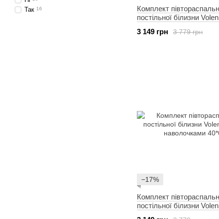
Комплект півтораспальн
Так
16
постільної білизни Volen
наволочками 40*60
3 149 грн
3 779 грн
−17%
Комплект півтораспальн
постільної білизни Volen
наволочками 40*60