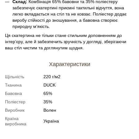
Склад:
Комбінація 65% бавовни та 35% поліестеру
забезпечує скатертині приємні тактильні відчуття, вона
легко вкладається на стіл та не ковзає. Поліестер додає
виробу стійкості до зношування, а бавовна створює
природну м’якість.
Ця скатертина не тільки стане стильним доповненням до
інтер’єру, але й забезпечить зручність у догляді, зберігаючи
ваш стіл чистим та доглянутим щодня.
Характеристики
Щільність
220 г/м2
Тканина
DUCK
Бавовна
65%
Поліестер
35%
Виробник
Волен
Країна
Україна
виробника