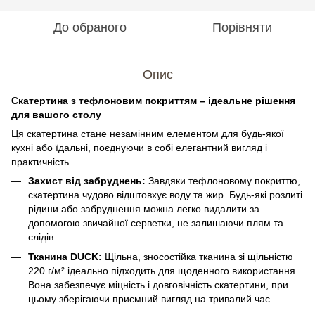
До обраного
Порівняти
Опис
Скатертина з тефлоновим покриттям – ідеальне рішення
для вашого столу
Ця скатертина стане незамінним елементом для будь-якої
кухні або їдальні, поєднуючи в собі елегантний вигляд і
практичність.
Захист від забруднень:
Завдяки тефлоновому покриттю,
скатертина чудово відштовхує воду та жир. Будь-які розлиті
рідини або забруднення можна легко видалити за
допомогою звичайної серветки, не залишаючи плям та
слідів.
Тканина DUCK:
Щільна, зносостійка тканина зі щільністю
220 г/м² ідеально підходить для щоденного використання.
Вона забезпечує міцність і довговічність скатертини, при
цьому зберігаючи приємний вигляд на тривалий час.