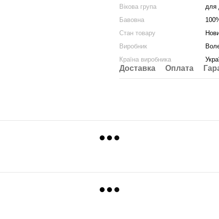
Вікова група
для 
Бавовна
100
Стан товару
Нов
Виробник
Вол
Країна виробника
Укра
Доставка
Оплата
Гар