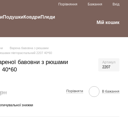
Порівняння
Бажання
Вхід
ки
Подушки
Ковдри
Пледи
Мій кошик
ни
Варена бавовна з рюшами
 рюшами півтораспальний 2207 40*60
вареної бавовни з рюшами
Артикул
2207
 40*60
грн
Порівняти
В бажання
опичувальної знижки