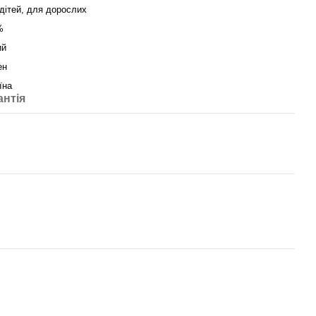
дітей, для дорослих
%
ий
ен
їна
антія