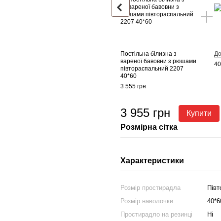
Постільна білизна з
До
вареної бавовни з рюшами
40
півтораспальний 2207
40*60
3 555 грн
3 955 грн
Купити
Розмірна сітка
Характеристики
Розмір простирадла
Півт
Розмір наволочки
40*6
Простирадло на резинці
Ні