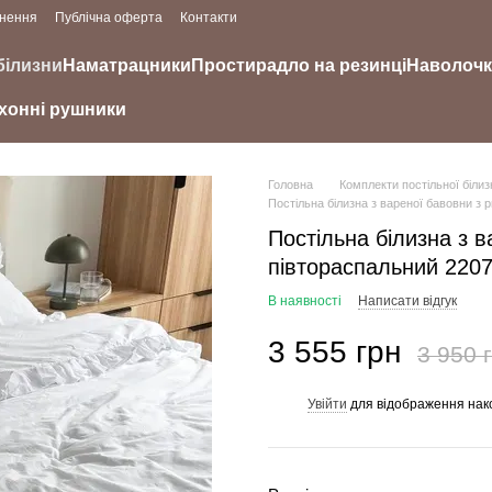
рнення
Публічна оферта
Контакти
білизни
Наматрацники
Простирадло на резинці
Наволоч
хонні рушники
Головна
Комплекти постільної білиз
Постільна білизна з вареної бавовни з
Постільна білизна з 
півтораспальний 2207
В наявності
Написати відгук
3 555 грн
3 950 
Увійти
для відображення нак
%