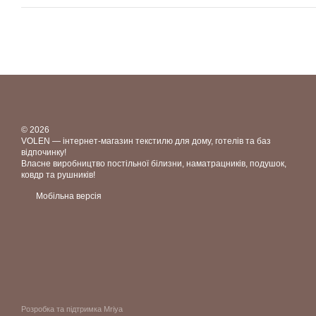
© 2026
VOLEN — інтернет-магазин текстилю для дому, готелів та баз
відпочинку!
Власне виробництво постільної білизни, наматрацників, подушок,
ковдр та рушників!
Мобільна версія
Розробка та підтримка Mriya