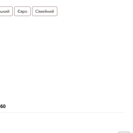
льний
Євро
Сімейний
х60
Дод