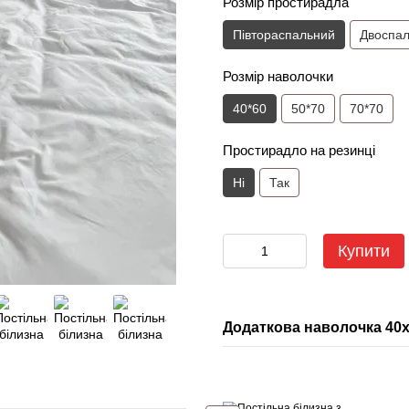
Розмір простирадла
Півтораспальний
Двоспа
Розмір наволочки
40*60
50*70
70*70
Простирадло на резинці
Ні
Так
Купити
Додаткова наволочка 40