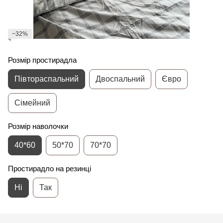
−32%
Розмір простирадла
Півтораспальний
Двоспальний
Євро
Сімейний
Розмір наволочки
40*60
50*70
70*70
Простирадло на резинці
Ні
Так