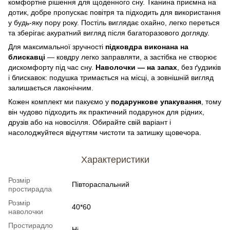
комфортне рішення для щоденного сну. Тканина приємна на
дотик, добре пропускає повітря та підходить для використання
у будь-яку пору року. Постіль виглядає охайно, легко переться
та зберігає акуратний вигляд після багаторазового догляду.
Для максимальної зручності
підковдра виконана на
блискавці
— ковдру легко заправляти, а застібка не створює
дискомфорту під час сну.
Наволочки — на запах
, без ґудзиків
і блискавок: подушка тримається на місці, а зовнішній вигляд
залишається лаконічним.
Кожен комплект ми пакуємо у
подарункове упакування
, тому
він чудово підходить як практичний подарунок для рідних,
друзів або на новосілля. Обирайте свій варіант і
насолоджуйтеся відчуттям чистоти та затишку щовечора.
Характеристики
Розмір
Півтораспальний
простирадла
Розмір
40*60
наволочки
Простирадло
Ні