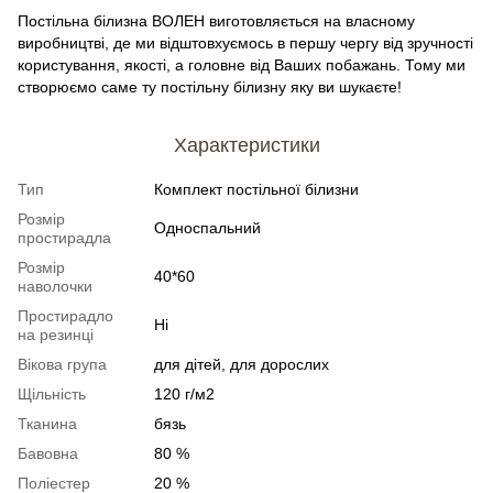
Постільна білизна ВОЛЕН виготовляється на власному
виробництві, де ми відштовхуємось в першу чергу від зручності
користування, якості, а головне від Ваших побажань. Тому ми
створюємо саме ту постільну білизну яку ви шукаєте!
Характеристики
Тип
Комплект постільної білизни
Розмір
Односпальний
простирадла
Розмір
40*60
наволочки
Простирадло
Ні
на резинці
Вікова група
для дітей, для дорослих
Щільність
120 г/м2
Тканина
бязь
Бавовна
80 %
Поліестер
20 %