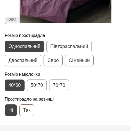
−29%
Розмір простирадла
Односпальний
Півтораспальний
Двоспальний
Євро
Сімейний
Розмір наволочки
40*60
50*70
70*70
Простирадло на резинці
Ні
Так