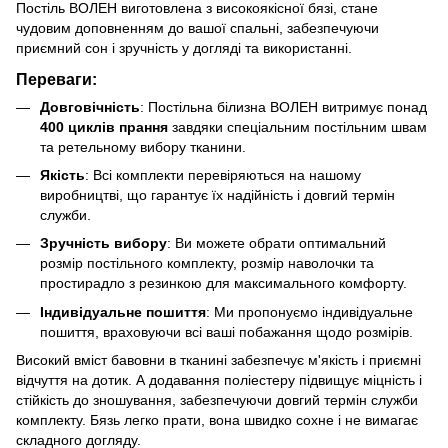
Постіль ВОЛЕН виготовлена з високоякісної бязі, стане
чудовим доповненням до вашої спальні, забезпечуючи
приємний сон і зручність у догляді та використанні.
Переваги:
Довговічність
: Постільна білизна ВОЛЕН витримує понад
400 циклів прання
завдяки спеціальним постільним швам
та ретельному вибору тканини.
Якість
: Всі комплекти перевіряються на нашому
виробництві, що гарантує їх надійність і довгий термін
служби.
Зручність вибору
: Ви можете обрати оптимальний
розмір постільного комплекту, розмір наволочки та
простирадло з резинкою для максимального комфорту.
Індивідуальне пошиття
: Ми пропонуємо індивідуальне
пошиття, враховуючи всі ваші побажання щодо розмірів.
Високий вміст бавовни в тканині забезпечує м'якість і приємні
відчуття на дотик. А додавання поліестеру підвищує міцність і
стійкість до зношування, забезпечуючи довгий термін служби
комплекту. Бязь легко прати, вона швидко сохне і не вимагає
складного догляду.