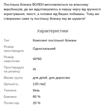
Постільна білизна ВОЛЕН виготовляється на власному
виробництві, де ми відштовхуємось в першу чергу від зручності
користування, якості, а головне від Ваших побажань. Тому ми
створюємо саме ту постільну білизну яку ви шукаєте!
Характеристики
Тип
Комплект постільної білизни
Розмір
Односпальний
простирадла
Розмір
40*60
наволочки
Простирадло
Ні
на резинці
Вікова група
для дітей, для дорослих
Щільність
120 г/м2
Тканина
бязь
Бавовна
80 %
Поліестер
20 %