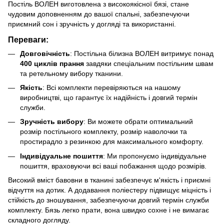
Постіль ВОЛЕН виготовлена з високоякісної бязі, стане
чудовим доповненням до вашої спальні, забезпечуючи
приємний сон і зручність у догляді та використанні.
Переваги:
Довговічність
: Постільна білизна ВОЛЕН витримує понад
400 циклів прання
завдяки спеціальним постільним швам
та ретельному вибору тканини.
Якість
: Всі комплекти перевіряються на нашому
виробництві, що гарантує їх надійність і довгий термін
служби.
Зручність вибору
: Ви можете обрати оптимальний
розмір постільного комплекту, розмір наволочки та
простирадло з резинкою для максимального комфорту.
Індивідуальне пошиття
: Ми пропонуємо індивідуальне
пошиття, враховуючи всі ваші побажання щодо розмірів.
Високий вміст бавовни в тканині забезпечує м'якість і приємні
відчуття на дотик. А додавання поліестеру підвищує міцність і
стійкість до зношування, забезпечуючи довгий термін служби
комплекту. Бязь легко прати, вона швидко сохне і не вимагає
складного догляду.