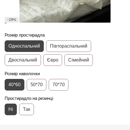
−29%
Розмір простирадла
Односпальний
Півтораспальний
Двоспальний
Євро
Сімейний
Розмір наволочки
40*60
50*70
70*70
Простирадло на резинці
Ні
Так