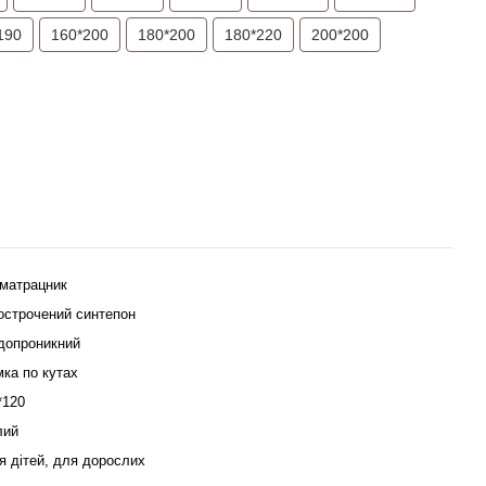
190
160*200
180*200
180*220
200*200
матрацник
острочений синтепон
допроникний
мка по кутах
*120
лий
я дітей, для дорослих