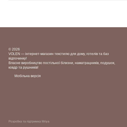
© 2026
VOLEN — інтернет-магазин текстилю для дому, готелів та баз
відпочинку!
Власне виробництво постільної білизни, наматрацників, подушок,
ковдр та рушників!
Мобільна версія
Розробка та підтримка Mriya