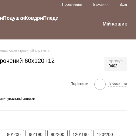
Порівняння
Бажання
Вхід
ки
Подушки
Ковдри
Пледи
Мій кошик
цник Volen строчений 60х120+12
трочений 60х120+12
Артикул
0462
Порівняти
В бажання
опичувальної знижки
80*200
90*190
90*200
120*190
120*200