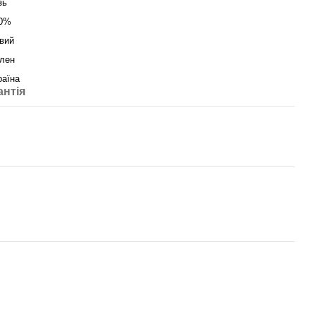
зь
0%
вий
лен
раїна
антія