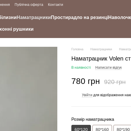
рнення
Публічна оферта
Контакти
білизни
Наматрацники
Простирадло на резинці
Наволоч
хонні рушники
Головна
Наматрацники
Наматра
Наматрацник Volen с
В наявності
Написати відгук
780 грн
920 грн
Увійти
для відображення нак
%
Розмір наматрацника
60*120
80*160
80*190