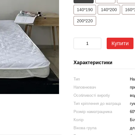
140*190
140*200
160*
200*220
Купити
Характеристики
Тип
На
Наповнювач
пр
Особливості виробу
во
Тип кріплення до матраца
гу
Розмір наматрацника
60
Колір
Бі
Вікова група
дл