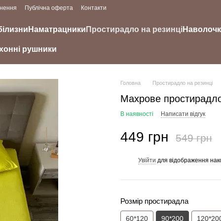
рнення
Публічна оферта
Контакти
білизни
Наматрацники
Простирадло на резинці
Наволоч
хонні рушники
Головна
Простирадло на резинці
Махрове простирадло
В наявності
Написати відгук
449 грн
549 грн
Увійти
для відображення нак
%
Розмір простирадла
60*120
90*200
120*20