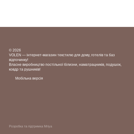
© 2026
VOLEN — інтернет-магазин текстилю для дому, готелів та баз
відпочинку!
Власне виробництво постільної білизни, наматрацників, подушок,
ковдр та рушників!
Мобільна версія
Розробка та підтримка Mriya