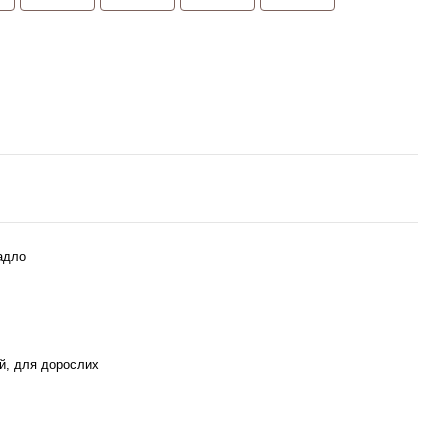
адло
ей, для дорослих