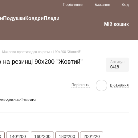
Порівняння
Бажання
Вхід
ки
Подушки
Ковдри
Пледи
Мій кошик
Махрове простирадло на резинці 90х200 "Жовтий"
 на резинці 90х200 "Жовтий"
Артикул
0418
Порівняти
В бажання
опичувальної знижки
0
140*200
160*200
180*200
200*220