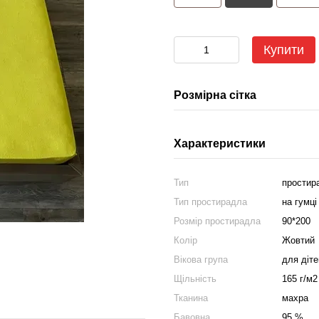
Купити
Розмірна сітка
Характеристики
Тип
простир
Тип простирадла
на гумці
Розмір простирадла
90*200
Колір
Жовтий
Вікова група
для діт
Щільність
165 г/м2
Тканина
махра
Бавовна
95 %