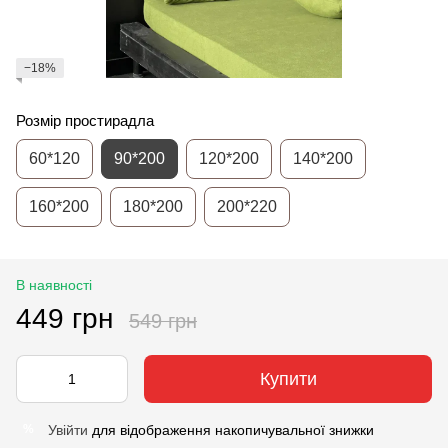
−18%
Розмір простирадла
60*120
90*200
120*200
140*200
160*200
180*200
200*220
В наявності
449 грн
549 грн
Купити
Увійти
для відображення накопичувальної знижки
%