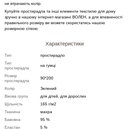
не втрачають колір.
Купуйте простирадла та інші елементи текстилю для дому
зручно в нашому інтернет-магазині ВОЛЕН, а для впевненості
правильного розміру ви можете скористатись нашою
розмірною сіткою.
Характеристики
Тип
простирадло
Тип
на гумці
простирадла
Розмір
90*200
простирадла
Колір
Зелений
Вікова група
для дітей, для дорослих
Щільність
165 г/м2
Тканина
махра
Бавовна
95 %
Еластан
5 %