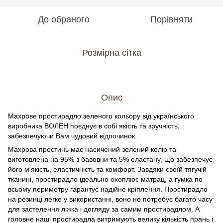
До обраного
Порівняти
Розмірна сітка
Опис
Махрове простирадло зеленого кольору від українського
виробника ВОЛЕН поєднує в собі якість та зручність,
забезпечуючи Вам чудовий відпочинок.
Махрова простинь має насичений зелений колір та
виготовлена на 95% з бавовни та 5% еластану, що забезпечує
його м'якість, еластичність та комфорт. Завдяки своїй тягучій
тканині, простирадло ідеально охоплює матрац, а гумка по
всьому периметру гарантує надійне кріплення. Простирадло
на резинці легке у використанні, воно не потребує багато часу
для застелення ліжка і догляду за самим простирадлом. А
головне наші простирадла витримують велику кількість прань і