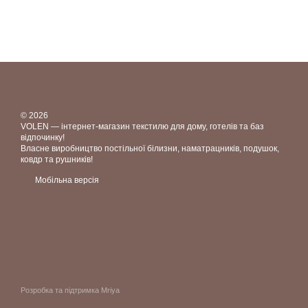
© 2026
VOLEN — інтернет-магазин текстилю для дому, готелів та баз
відпочинку!
Власне виробництво постільної білизни, наматрацників, подушок,
ковдр та рушників!
Мобільна версія
Розробка та підтримка Mriya