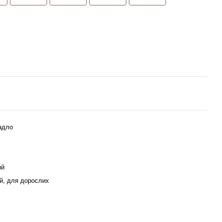
адло
ий
ей, для дорослих