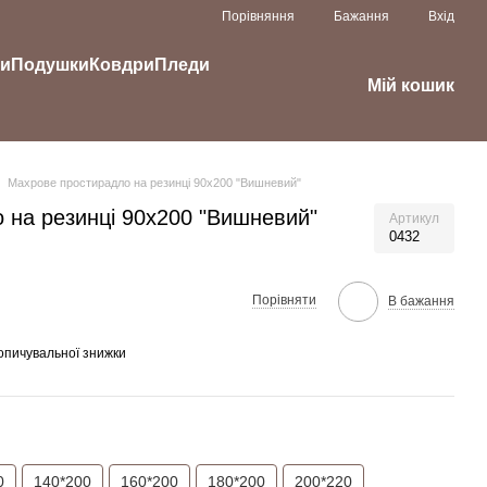
Порівняння
Бажання
Вхід
ки
Подушки
Ковдри
Пледи
Мій кошик
Махрове простирадло на резинці 90х200 "Вишневий"
 на резинці 90х200 "Вишневий"
Артикул
0432
Порівняти
В бажання
опичувальної знижки
0
140*200
160*200
180*200
200*220