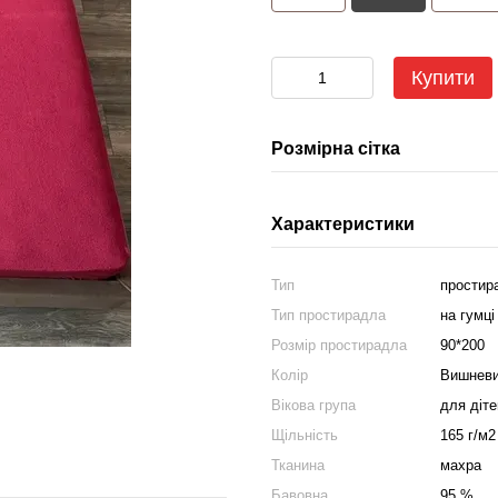
Купити
Розмірна сітка
Характеристики
Тип
простир
Тип простирадла
на гумці
Розмір простирадла
90*200
Колір
Вишнев
Вікова група
для діт
Щільність
165 г/м2
Тканина
махра
Бавовна
95 %