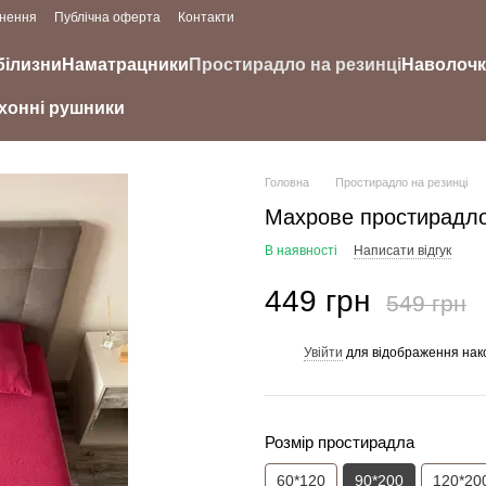
рнення
Публічна оферта
Контакти
білизни
Наматрацники
Простирадло на резинці
Наволоч
хонні рушники
Головна
Простирадло на резинці
Махрове простирадло
В наявності
Написати відгук
449 грн
549 грн
Увійти
для відображення нак
%
Розмір простирадла
60*120
90*200
120*20