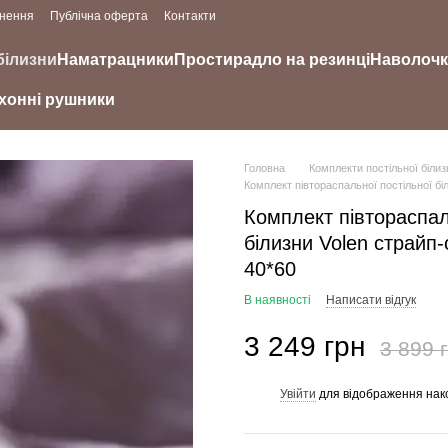
рнення
Публічна оферта
Контакти
білизни
Наматрацники
Простирадло на резинці
Наволоч
хонні рушники
Головна
Комплекти постільної білиз
Комплект півтораспальної постільної бі
Комплект півтораспал
білизни Volen страйп
40*60
В наявності
Написати відгук
3 249 грн
3 899 
Увійти
для відображення нак
%