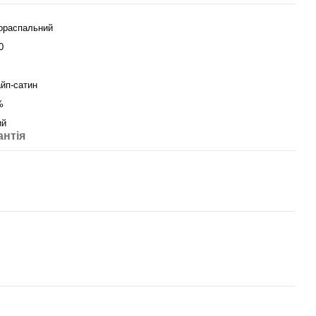
ораспальний
0
йп-сатин
%
ий
антія