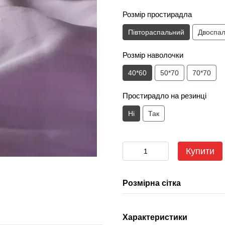
Розмір простирадла
Півтораспальний
Двоспа
Розмір наволочки
40*60
50*70
70*70
Простирадло на резинці
Ні
Так
Купити
Розмірна сітка
Характеристики