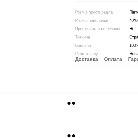
Розмір простирадла
Півт
Розмір наволочки
40*6
Простирадло на резинці
Ні
Тканина
Стра
Бавовна
100
Стан товару
Нов
Доставка
Оплата
Гар