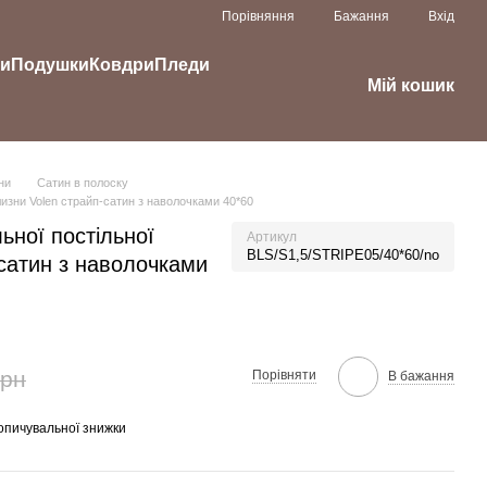
Порівняння
Бажання
Вхід
ки
Подушки
Ковдри
Пледи
Мій кошик
ни
Сатин в полоску
лизни Volen страйп-сатин з наволочками 40*60
ьної постільної
Артикул
BLS/S1,5/STRIPE05/40*60/no
-сатин з наволочками
грн
Порівняти
В бажання
опичувальної знижки