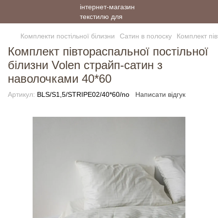
Комплекти постільної білизни
Сатин в полоску
Комплект пів
Комплект півтораспальної постільної
білизни Volen страйп-сатин з
наволочками 40*60
Артикул:
BLS/S1,5/STRIPE02/40*60/no
Написати відгук