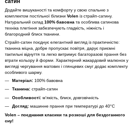
сатин
Додайте вишуканості та комфорту у свою спальню з
комплектом постільної білизни
Volen
із страйп-сатину.
Натуральний склад
100% бавовна
та особлива сатинова
техніка плетіння забезпечують гладкість, ніжність і
благородний блиск тканини.
Страйп-сатин поєднує елегантний вигляд із практичністю:
тканина міцна, добре пропускає повітря, дарує приємні
тактильні відчуття та легко витримує багаторазові прання без
втрати кольору й форми. Характерний жакардовий малюнок у
вигляді чергування матових і глянцевих смуг додає комплекту
особливого шарму.
Матеріал:
100% бавовна
Тканина:
страйп-сатин
Особливості:
м'якість, блиск, довговічність
Догляд:
машинне прання при температурі до 40°C
Volen – поєднання класики та розкоші для бездоганного
сну!