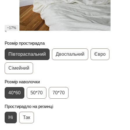
−17%
Розмір простирадла
Півтораспальний
Двоспальний
Євро
Сімейний
Розмір наволочки
40*60
50*70
70*70
Простирадло на резинці
Ні
Так