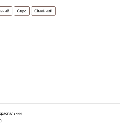
льний
Євро
Сімейний
ораспальний
0