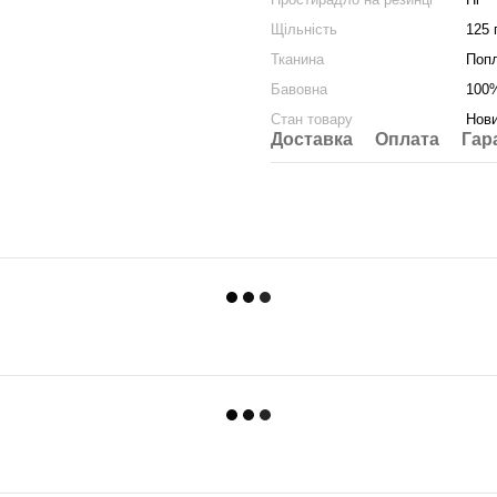
Щільність
125 
Тканина
Попл
Бавовна
100
Стан товару
Нов
Доставка
Оплата
Гар