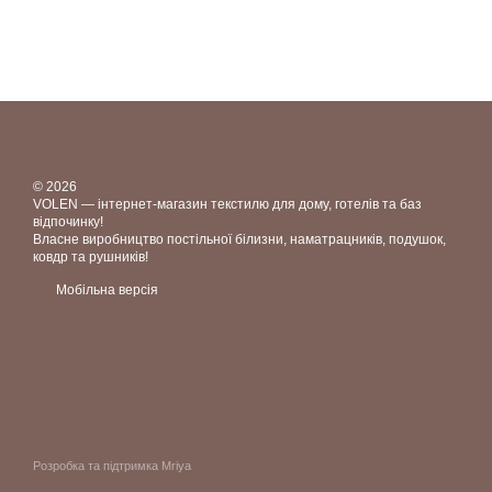
© 2026
VOLEN — інтернет-магазин текстилю для дому, готелів та баз
відпочинку!
Власне виробництво постільної білизни, наматрацників, подушок,
ковдр та рушників!
Мобільна версія
Розробка та підтримка Mriya