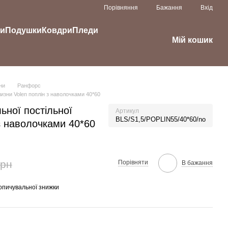
Порівняння
Бажання
Вхід
ки
Подушки
Ковдри
Пледи
Мій кошик
ни
Ранфорс
лизни Volen поплін з наволочками 40*60
ьної постільної
Артикул
BLS/S1,5/POPLIN55/40*60/no
 з наволочками 40*60
грн
Порівняти
В бажання
опичувальної знижки