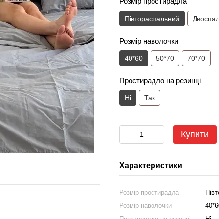
Розмір простирадла
Півтораспальний
Двоспа
Розмір наволочки
40*60
50*70
70*70
Простирадло на резинці
Ні
Так
Купити
Характеристики
Розмір простирадла
Півт
Розмір наволочки
40*6
Простирадло на резинці
Ні