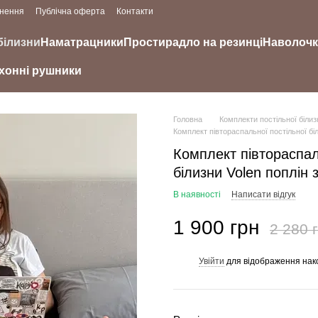
рнення
Публічна оферта
Контакти
білизни
Наматрацники
Простирадло на резинці
Наволоч
хонні рушники
Головна
Комплекти постільної білиз
Комплект півтораспальної постільної бі
Комплект півтораспал
білизни Volen поплін
В наявності
Написати відгук
1 900 грн
2 280 
Увійти
для відображення нак
%