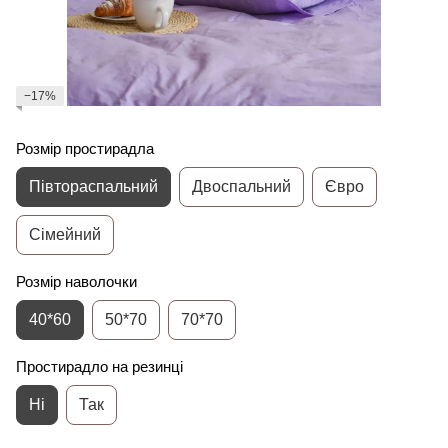
−17%
Розмір простирадла
Півтораспальний
Двоспальний
Євро
Сімейний
Розмір наволочки
40*60
50*70
70*70
Простирадло на резинці
Ні
Так