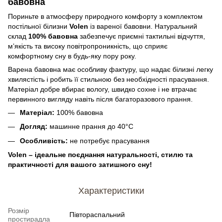
бавовна
Пориньте в атмосферу природного комфорту з комплектом
постільної білизни
Volen
із вареної бавовни. Натуральний
склад
100% бавовна
забезпечує приємні тактильні відчуття,
м’якість та високу повітропроникність, що сприяє
комфортному сну в будь-яку пору року.
Варена бавовна має особливу фактуру, що надає білизні легку
хвилястість і робить її стильною без необхідності прасування.
Матеріал добре вбирає вологу, швидко сохне і не втрачає
первинного вигляду навіть після багаторазового прання.
Матеріал:
100% бавовна
Догляд:
машинне прання до 40°C
Особливість:
не потребує прасування
Volen – ідеальне поєднання натуральності, стилю та
практичності для вашого затишного сну!
Характеристики
Розмір
Півтораспальний
простирадла