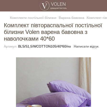
Комплекти постільної білизни
Варена бавовна
Комплект пів
Комплект півтораспальної постільної
білизни Volen варена бавовна з
наволочками 40*60
Артикул:
BLS/S1,5/WCOTTON105/40*60/no
Написати відгук