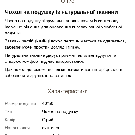
Опис
Чохол на подушку із натуральної тканини
Чохол на подушку зі зручним наповнювачем із синтепону –
ідеальне рішення для оновлення вигляду вашої улюбленої
подушки.
Завдяки застібці-змійці чохол легко знімається та одягається,
забезпечуючи простий догляд і гігієну.
Натуральна тканина дарує приємні тактильні відчуття та
створює комфорт під час використання.
Цей чохол допоможе не тільки освіжити ваш інтер’єр, але й
забезпечити зручність та затишок.
Характеристики
Розмір подушки
40*60
Тип
Чохол на подушку
Колір
Сірий
Наповнювач
синтепон