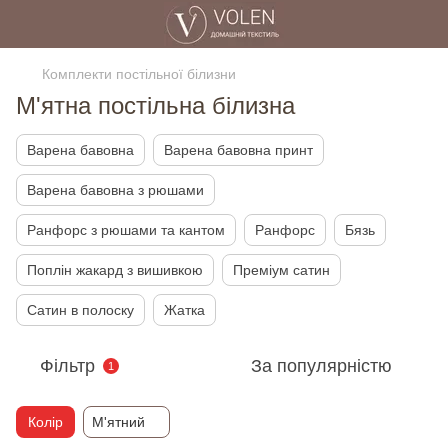
Комплекти постільної білизни
М'ятна постільна білизна
Варена бавовна
Варена бавовна принт
Варена бавовна з рюшами
Ранфорс з рюшами та кантом
Ранфорс
Бязь
Поплін жакард з вишивкою
Преміум сатин
Сатин в полоску
Жатка
Фільтр
За популярністю
1
Колір
М'ятний