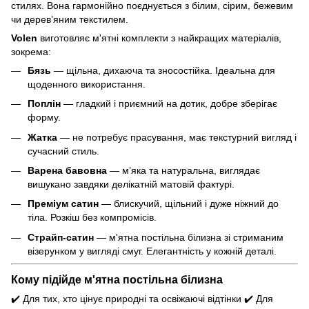
стилях. Вона гармонійно поєднується з білим, сірим, бежевим
чи дерев’яним текстилем.
Volen
виготовляє м'ятні комплекти з найкращих матеріалів,
зокрема:
Бязь
— щільна, дихаюча та зносостійка. Ідеальна для
щоденного використання.
Поплін
— гладкий і приємний на дотик, добре зберігає
форму.
Жатка
— не потребує прасування, має текстурний вигляд і
сучасний стиль.
Варена бавовна
— м’яка та натуральна, виглядає
вишукано завдяки делікатній матовій фактурі.
Преміум сатин
— блискучий, щільний і дуже ніжний до
тіла. Розкіш без компромісів.
Страйп-сатин
— м'ятна постільна білизна зі стриманим
візерунком у вигляді смуг. Елегантність у кожній деталі.
Кому підійде м'ятна постільна білизна
✔️ Для тих, хто цінує природні та освіжаючі відтінки ✔️ Для