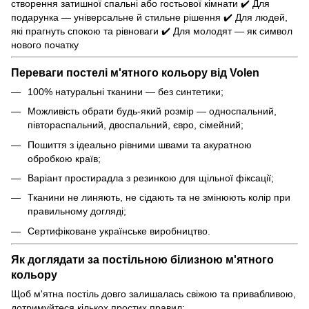
створення затишної спальні або гостьової кімнати ✔️ Для
подарунка — універсальне й стильне рішення ✔️ Для людей,
які прагнуть спокою та рівноваги ✔️ Для молодят — як символ
нового початку
Переваги постелі м'ятного кольору від Volen
100% натуральні тканини — без синтетики;
Можливість обрати будь-який розмір — односпальний,
півтораспальний, двоспальний, євро, сімейний;
Пошиття з ідеально рівними швами та акуратною
обробкою країв;
Варіант простирадла з резинкою для щільної фіксації;
Тканини не линяють, не сідають та не змінюють колір при
правильному догляді;
Сертифіковане українське виробництво.
Як доглядати за постільною білизною м'ятного
кольору
Щоб м'ятна постіль довго залишалась свіжою та привабливою,
дотримуйтеся кількох простих правил: