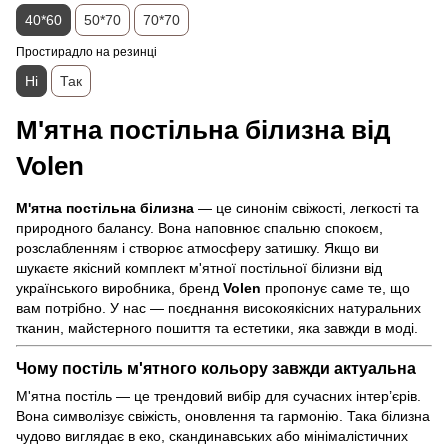
40*60
50*70
70*70
Простирадло на резинці
Ні
Так
М'ятна постільна білизна від
Volen
М'ятна постільна білизна
— це синонім свіжості, легкості та
природного балансу. Вона наповнює спальню спокоєм,
розслабленням і створює атмосферу затишку. Якщо ви
шукаєте якісний комплект м'ятної постільної білизни від
українського виробника, бренд
Volen
пропонує саме те, що
вам потрібно. У нас — поєднання високоякісних натуральних
тканин, майстерного пошиття та естетики, яка завжди в моді.
Чому постіль м'ятного кольору завжди актуальна
М'ятна постіль — це трендовий вибір для сучасних інтер’єрів.
Вона символізує свіжість, оновлення та гармонію. Така білизна
чудово виглядає в еко, скандинавських або мінімалістичних