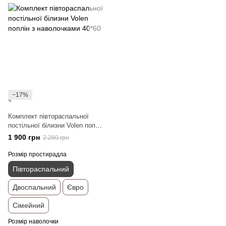
−17%
Комплект півтораспальної
постільної білизни Volen поплін
з наволочками 40*60
1 900 грн
2 280 грн
Розмір простирадла
Півтораспальний
Двоспальний
Євро
Сімейний
Розмір наволочки