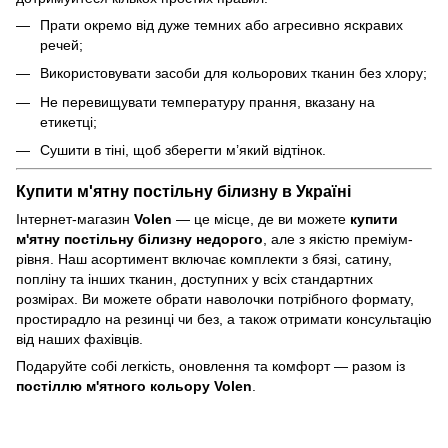
Прати окремо від дуже темних або агресивно яскравих
речей;
Використовувати засоби для кольорових тканин без хлору;
Не перевищувати температуру прання, вказану на
етикетці;
Сушити в тіні, щоб зберегти м’який відтінок.
Купити м'ятну постільну білизну в Україні
Інтернет-магазин
Volen
— це місце, де ви можете
купити
м'ятну постільну білизну недорого
, але з якістю преміум-
рівня. Наш асортимент включає комплекти з бязі, сатину,
попліну та інших тканин, доступних у всіх стандартних
розмірах. Ви можете обрати наволочки потрібного формату,
простирадло на резинці чи без, а також отримати консультацію
від наших фахівців.
Подаруйте собі легкість, оновлення та комфорт — разом із
постіллю м'ятного кольору Volen
.