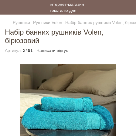
Рушники
Рушники Volen
Набір банних рушників Volen, бірю
Набір банних рушників Volen,
бірюзовий
Артикул:
3491
Написати відгук