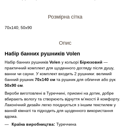
Розмірна сітка
70х140; 50х90
Опис
Набір банних рушників Volen
Набір банних рушників
Volen
у кольорі
Бірюзовий
—
практичний комплект для щоденного догляду після душу,
ванни чи сауни. У комплект входить 2 рушники: великий
банний рушник
70х140 см
та рушник для обличчя або рук
50х90 см
.
Вироби виготовлені в Туреччині, приємні на дотик, добре
вбирають вологу та створюють відчуття м’якості й комфорту.
Лаконічний дизайн легко поєднується з іншим текстилем у
ванній кімнаті та підходить для щоденного використання
вдома.
Країна виробництва:
Туреччина